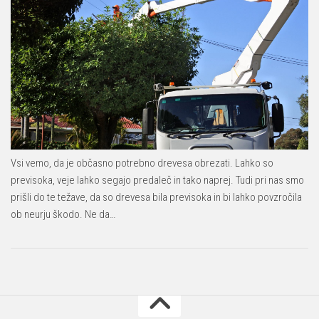
Vsi vemo, da je občasno potrebno drevesa obrezati. Lahko so
previsoka, veje lahko segajo predaleč in tako naprej. Tudi pri nas smo
prišli do te težave, da so drevesa bila previsoka in bi lahko povzročila
ob neurju škodo. Ne da…