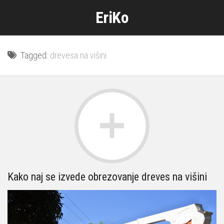
Skip
EriKo
to
content
Tagged:
drevesa na višini
Kako naj se izvede obrezovanje dreves na višini