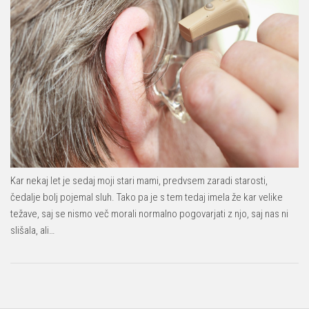
Kar nekaj let je sedaj moji stari mami, predvsem zaradi starosti,
čedalje bolj pojemal sluh. Tako pa je s tem tedaj imela že kar velike
težave, saj se nismo več morali normalno pogovarjati z njo, saj nas ni
slišala, ali…