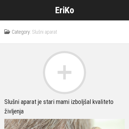
Skip
EriKo
to
content
Category:
Slušni aparat
Slušni aparat je stari mami izboljšal kvaliteto
življenja