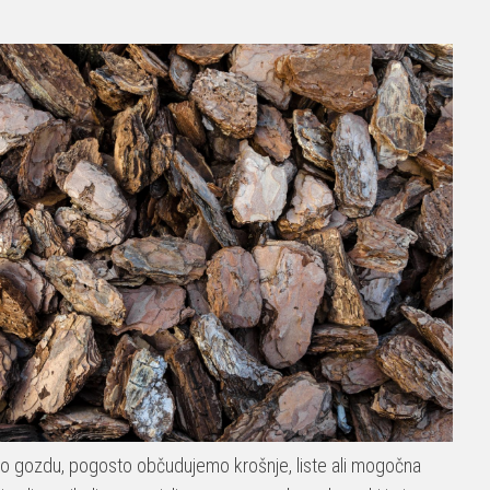
o gozdu, pogosto občudujemo krošnje, liste ali mogočna