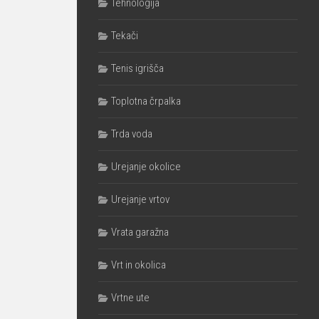
Tehnologija
Tekači
Tenis igrišča
Toplotna črpalka
Trda voda
Urejanje okolice
Urejanje vrtov
Vrata garažna
Vrt in okolica
Vrtne ute