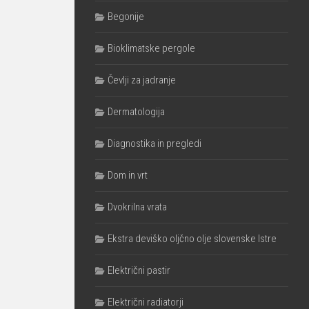
Begonije
Bioklimatske pergole
Čevlji za jadranje
Dermatologija
Diagnostika in pregledi
Dom in vrt
Dvokrilna vrata
Ekstra deviško oljčno olje slovenske Istre
Električni pastir
Električni radiatorji