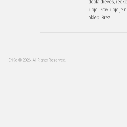
debla dreves, redke
lubje. Prav lubje je
oklep. Brez…
EriKo © 2026. All Rights Reserved.