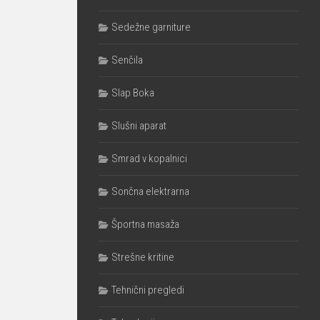
Sedežne garniture
Senčila
Slap Boka
Slušni aparat
Smrad v kopalnici
Sončna elektrarna
Športna masaža
Strešne kritine
Tehnični pregledi