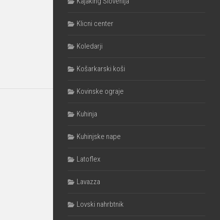
Kajaking Slovenija
Klicni center
Koledarji
Košarkarski koši
Kovinske ograje
Kuhinja
Kuhinjske nape
Latoflex
Lavazza
Lovski nahrbtnik