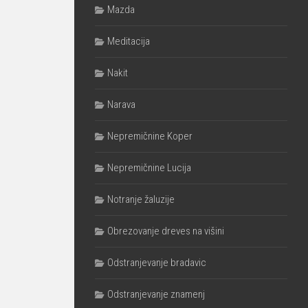
Mazda
Meditacija
Nakit
Narava
Nepremičnine Koper
Nepremičnine Lucija
Notranje žaluzije
Obrezovanje dreves na višini
Odstranjevanje bradavic
Odstranjevanje znamenj