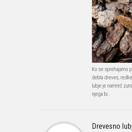
Ko se sprehajamo p
debla dreves, redke
lubje je namreč zuna
njega bi…
Drevesno lubj