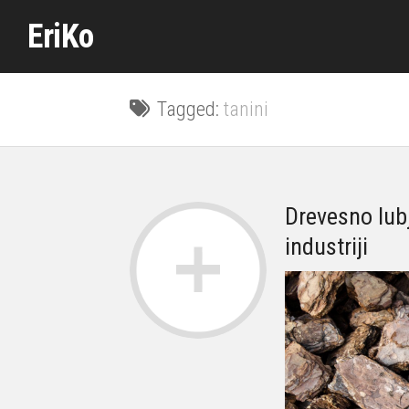
Skip
EriKo
to
content
Tagged:
tanini
Drevesno lubj
industriji