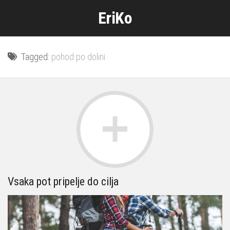
Skip
EriKo
to
content
Tagged:
pohod po dolini
Vsaka pot pripelje do cilja