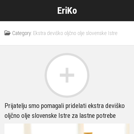
Skip
EriKo
to
content
Category:
Ekstra deviško oljčno olje slovenske Istre
Prijatelju smo pomagali pridelati ekstra deviško
oljčno olje slovenske Istre za lastne potrebe