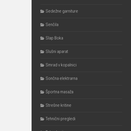
Sedežne garniture
Senčila
Slap Boka
Slušni aparat
Smrad v kopalnici
Sončna elektrarna
Športna masaža
Strešne kritine
Tehnični pregledi