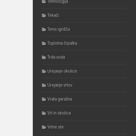
Tehnologija
Tekači
Tenis igrišča
Toplotna črpalka
Trda voda
Urejanje okolice
Urejanje vrtov
Vrata garažna
Vrt in okolica
Vrtne ute