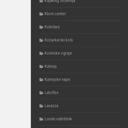
Kajaking Slovenija
Klicni center
Koledarji
Košarkarski koši
Kovinske ograje
Kuhinja
Kuhinjske nape
Latoflex
Lavazza
Lovski nahrbtnik