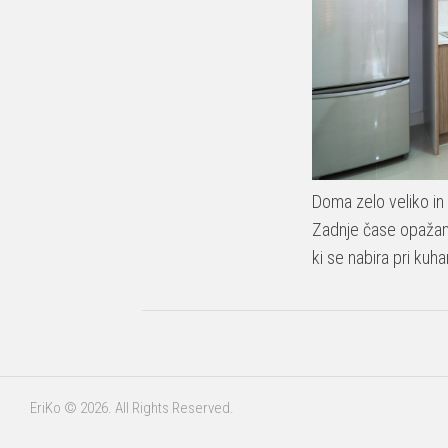
Doma zelo veliko in
Zadnje čase opažam,
ki se nabira pri kuh
EriKo © 2026. All Rights Reserved.