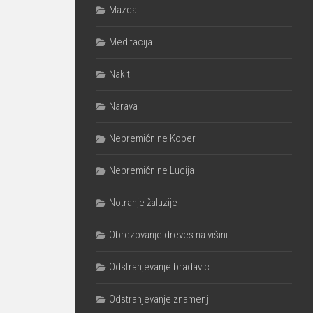
Mazda
Meditacija
Nakit
Narava
Nepremičnine Koper
Nepremičnine Lucija
Notranje žaluzije
Obrezovanje dreves na višini
Odstranjevanje bradavic
Odstranjevanje znamenj