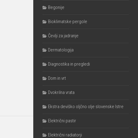
Begonije
Bioklimatske pergole
Čevlji za jadranje
Dermatologija
Diagnostika in pregledi
Dom in vrt
Dvokrilna vrata
Ekstra deviško oljčno olje slovenske Istre
Električni pastir
Električni radiatorji