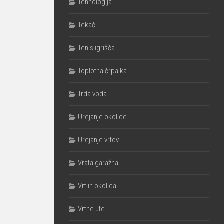
Tehnologija
Tekači
Tenis igrišča
Toplotna črpalka
Trda voda
Urejanje okolice
Urejanje vrtov
Vrata garažna
Vrt in okolica
Vrtne ute