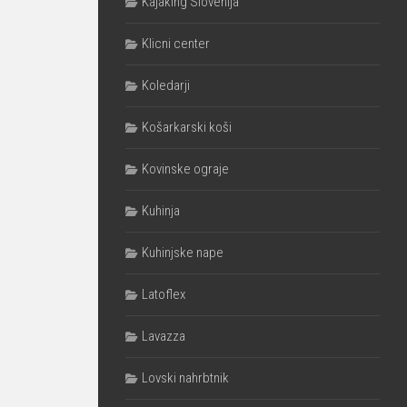
Kajaking Slovenija
Klicni center
Koledarji
Košarkarski koši
Kovinske ograje
Kuhinja
Kuhinjske nape
Latoflex
Lavazza
Lovski nahrbtnik