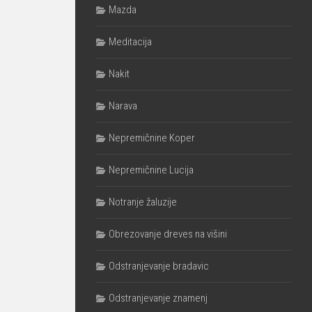
Mazda
Meditacija
Nakit
Narava
Nepremičnine Koper
Nepremičnine Lucija
Notranje žaluzije
Obrezovanje dreves na višini
Odstranjevanje bradavic
Odstranjevanje znamenj