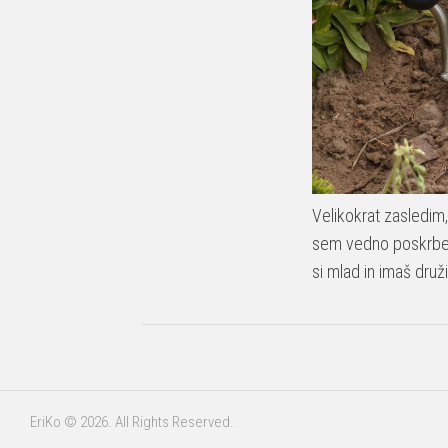
Velikokrat zasledim,
sem vedno poskrbel, 
si mlad in imaš druž
EriKo © 2026. All Rights Reserved.