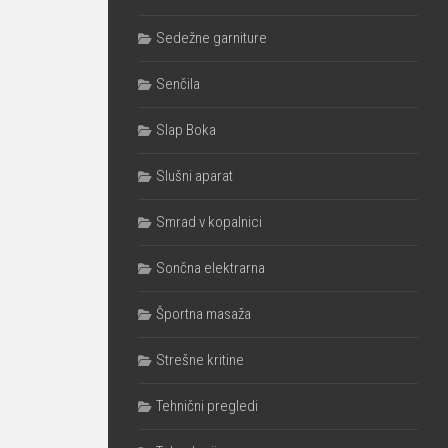
Sedežne garniture
Senčila
Slap Boka
Slušni aparat
Smrad v kopalnici
Sončna elektrarna
Športna masaža
Strešne kritine
Tehnični pregledi