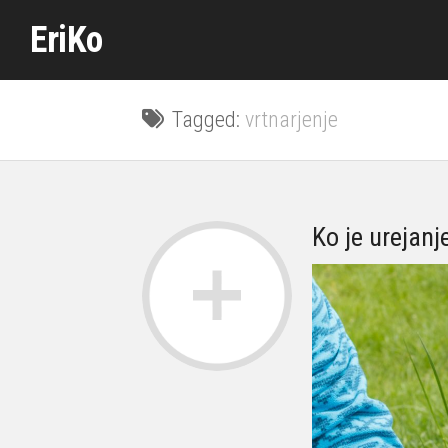
Skip
EriKo
to
content
Tagged:
vrtnarjenje
Ko je urejanj