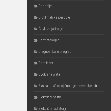
Begonije
Bioklimatske pergole
Čevlji za jadranje
Dermatologija
Diagnostika in pregledi
Dom in vrt
Dvokrilna vrata
Ekstra deviško oljčno olje slovenske Istre
Električni pastir
Električni radiatorji