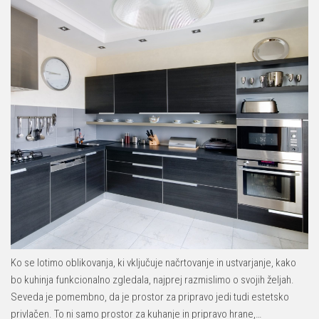
Ko se lotimo oblikovanja, ki vključuje načrtovanje in ustvarjanje, kako
bo kuhinja funkcionalno zgledala, najprej razmislimo o svojih željah.
Seveda je pomembno, da je prostor za pripravo jedi tudi estetsko
privlačen. To ni samo prostor za kuhanje in pripravo hrane,…