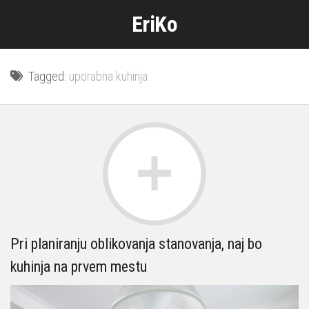
Skip
EriKo
to
content
Tagged:
uporabna kuhinja
Pri planiranju oblikovanja stanovanja, naj bo
kuhinja na prvem mestu