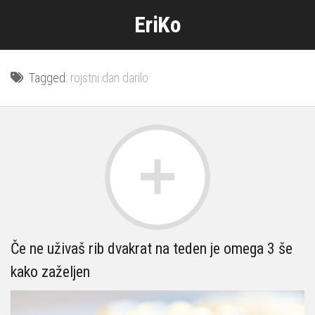
Skip
EriKo
to
content
Tagged:
rojstni dan darilo
Če ne uživaš rib dvakrat na teden je omega 3 še
kako zaželjen