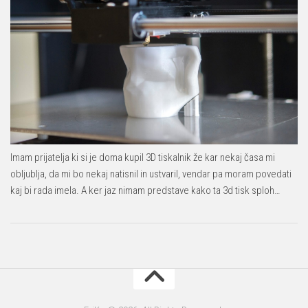
Imam prijatelja ki si je doma kupil 3D tiskalnik že kar nekaj časa mi
obljublja, da mi bo nekaj natisnil in ustvaril, vendar pa moram povedati
kaj bi rada imela. A ker jaz nimam predstave kako ta 3d tisk sploh…