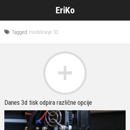
Skip
EriKo
to
content
Tagged:
modeliranje 3D
Danes 3d tisk odpira različne opcije