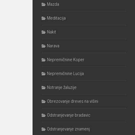
Mazda
Meditacija
Nakit
Narava
Nepremičnine Koper
Nepremičnine Lucija
Notranje žaluzije
Obrezovanje dreves na višini
Odstranjevanje bradavic
Odstranjevanje znamenj