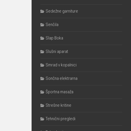
Sedežne garniture
Senčila
Slap Boka
Slušni aparat
Smrad v kopalnici
Sončna elektrarna
Športna masaža
Strešne kritine
Tehnični pregledi