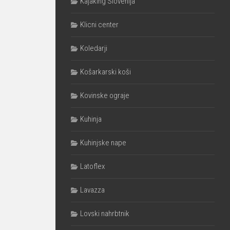
Kajaking Slovenija
Klicni center
Koledarji
Košarkarski koši
Kovinske ograje
Kuhinja
Kuhinjske nape
Latoflex
Lavazza
Lovski nahrbtnik