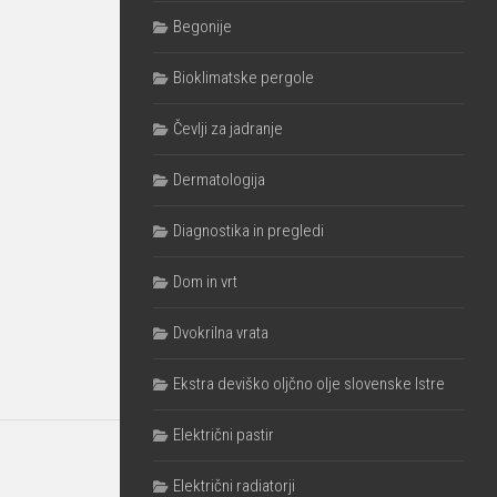
Begonije
Bioklimatske pergole
Čevlji za jadranje
Dermatologija
Diagnostika in pregledi
Dom in vrt
Dvokrilna vrata
Ekstra deviško oljčno olje slovenske Istre
Električni pastir
Električni radiatorji