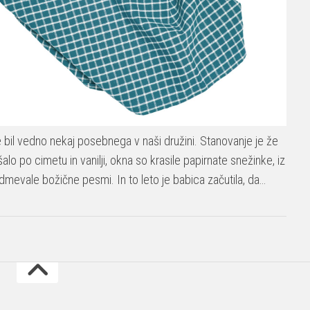
e bil vedno nekaj posebnega v naši družini. Stanovanje je že
o po cimetu in vanilji, okna so krasile papirnate snežinke, iz
dmevale božične pesmi. In to leto je babica začutila, da…