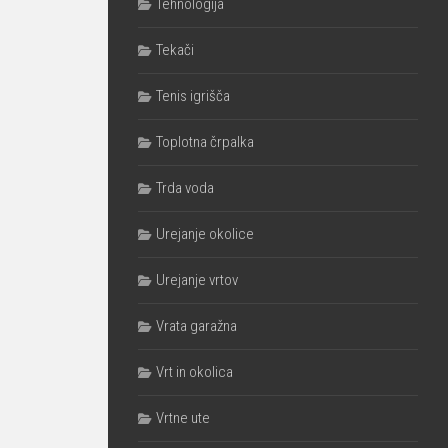
Tehnologija
Tekači
Tenis igrišča
Toplotna črpalka
Trda voda
Urejanje okolice
Urejanje vrtov
Vrata garažna
Vrt in okolica
Vrtne ute