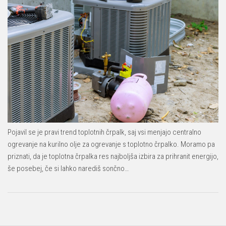
Pojavil se je pravi trend toplotnih črpalk, saj vsi menjajo centralno
ogrevanje na kurilno olje za ogrevanje s toplotno črpalko. Moramo pa
priznati, da je toplotna črpalka res najboljša izbira za prihranit energijo,
še posebej, če si lahko narediš sončno…