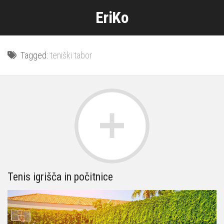
Skip
EriKo
to
content
Tagged:
teniški tabor
Tenis igrišča in počitnice