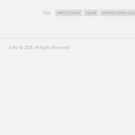
Tags:
električni pastir
ograda
varnostni sistemi za ži
EriKo © 2026. All Rights Reserved.