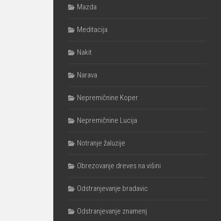
Mazda
Meditacija
Nakit
Narava
Nepremičnine Koper
Nepremičnine Lucija
Notranje žaluzije
Obrezovanje dreves na višini
Odstranjevanje bradavic
Odstranjevanje znamenj