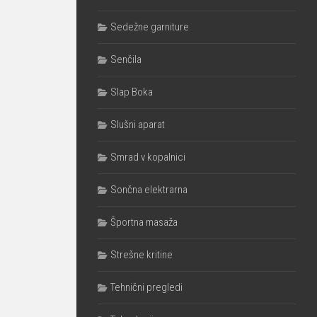
Sedežne garniture
Senčila
Slap Boka
Slušni aparat
Smrad v kopalnici
Sončna elektrarna
Športna masaža
Strešne kritine
Tehnični pregledi