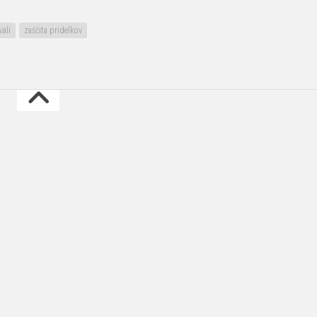
vali
zaščita pridelkov