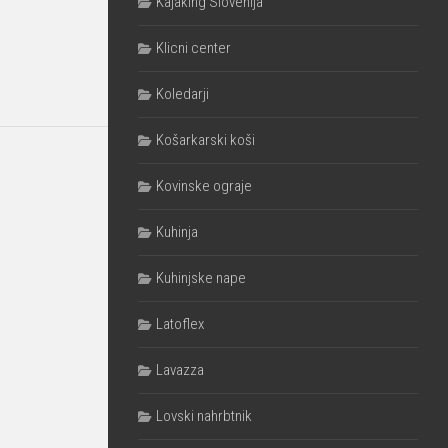
Kajaking Slovenija
Klicni center
Koledarji
Košarkarski koši
Kovinske ograje
Kuhinja
Kuhinjske nape
Latoflex
Lavazza
Lovski nahrbtnik