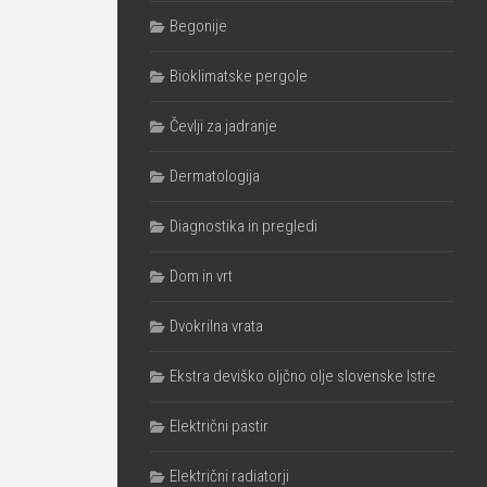
Begonije
Bioklimatske pergole
Čevlji za jadranje
Dermatologija
Diagnostika in pregledi
Dom in vrt
Dvokrilna vrata
Ekstra deviško oljčno olje slovenske Istre
Električni pastir
Električni radiatorji