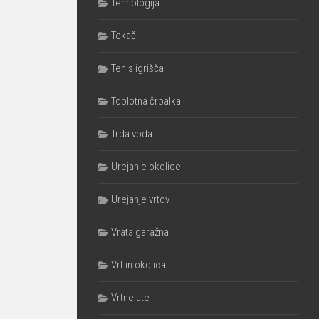
Tehnologija
Tekači
Tenis igrišča
Toplotna črpalka
Trda voda
Urejanje okolice
Urejanje vrtov
Vrata garažna
Vrt in okolica
Vrtne ute