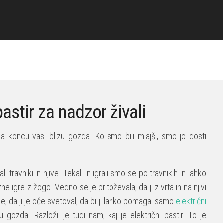
astir za nadzor živali
 na koncu vasi blizu gozda. Ko smo bili mlajši, smo jo dosti
i travniki in njive. Tekali in igrali smo se po travnikih in lahko
zne igre z žogo. Vedno se je pritoževala, da ji z vrta in na njivi
e, da ji je oče svetoval, da bi ji lahko pomagal samo
električni
u gozda. Razložil je tudi nam, kaj je električni pastir. To je