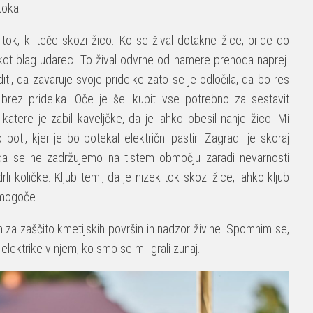
toka.
i tok, ki teče skozi žico. Ko se žival dotakne žice, pride do
ti kot blag udarec. To žival odvrne od namere prehoda naprej.
diti, da zavaruje svoje pridelke zato se je odločila, da bo res
la brez pridelka. Oče je šel kupit vse potrebno za sestavit
a katere je zabil kaveljčke, da je lahko obesil nanje žico. Mi
ti, kjer je bo potekal električni pastir. Zagradil je skoraj
 da se ne zadržujemo na tistem območju zaradi nevarnosti
rli količke. Kljub temi, da je nizek tok skozi žice, lahko kljub
 mogoče.
n za zaščito kmetijskih površin in nadzor živine. Spomnim se,
o elektrike v njem, ko smo se mi igrali zunaj.