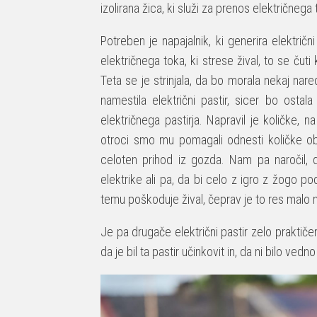
izolirana žica, ki služi za prenos električnega 
Potreben je napajalnik, ki generira električn
električnega toka, ki strese žival, to se ču
Teta se je strinjala, da bo morala nekaj nare
namestila električni pastir, sicer bo osta
električnega pastirja. Napravil je količke, n
otroci smo mu pomagali odnesti količke ob po
celoten prihod iz gozda. Nam pa naročil,
elektrike ali pa, da bi celo z igro z žogo pod
temu poškoduje žival, čeprav je to res malo
Je pa drugače električni pastir zelo praktiče
da je bil ta pastir učinkovit in, da ni bilo vedn