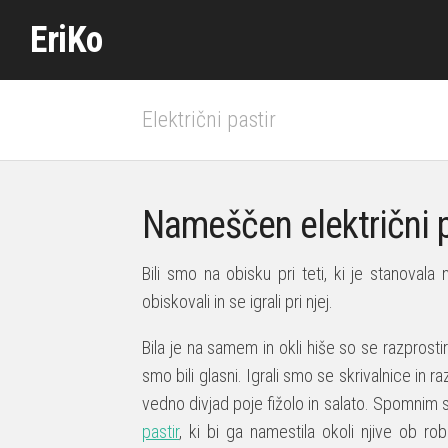
Skip
EriKo
to
content
Električni pastir
Nameščen električni p
Bili smo na obisku pri teti, ki je stanovala
obiskovali in se igrali pri njej.
Bila je na samem in okli hiše so se razprostiral
smo bili glasni. Igrali smo se skrivalnice in ra
vedno divjad poje fižolo in salato. Spomnim s
pastir
, ki bi ga namestila okoli njive ob rob