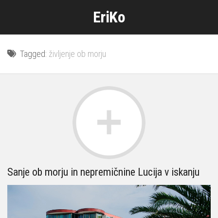
Skip
EriKo
to
content
Tagged:
življenje ob morju
Sanje ob morju in nepremičnine Lucija v iskanju