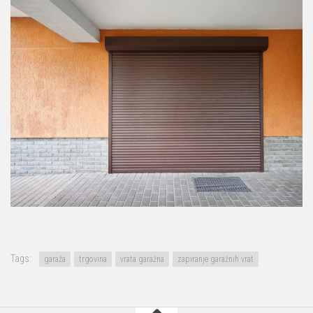
Tags:
garaža
trgovina
vrata garažna
zapiranje garažnih vrat