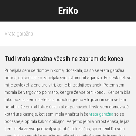
Skip
EriKo
to
content
Vrata garažna
Tudi vrata garažna včasih ne zaprem do konca
Pripeljala sem se domov in komaj dočakala, da so se vrata garažna
odprla, da sem lahko zapeljala svoj avtomobil v garažo. En sestanek se
mi je zavlekel iz ene ure v tri, ker je bil zadnji sestanek. Potem sem
morala še v trgovino po hrano, ker gre že vse priti koncu. Ker sem bila
tako pozna, sem naletela na popolno gnečo v trgovini in sem še tam
porabila še enkrat toliko časa kakor po navadi. Prišla sem domov več
kot tri ure kasneje, kot sem imela v načrtu in še
vrata garažna
so se
počasneje opirala kakor običajno. Verjetno je bila hitrost enaka, le jaz
sem imela že vsega dovolj se je občutek za čas, spremenil.Ko sem