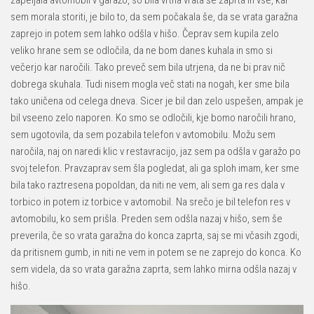
zapeljala avtomobil v garažo, so bila vrtna vrata še zaprta in vse, kar
sem morala storiti, je bilo to, da sem počakala še, da se vrata garažna
zaprejo in potem sem lahko odšla v hišo. Čeprav sem kupila zelo
veliko hrane sem se odločila, da ne bom danes kuhala in smo si
večerjo kar naročili. Tako preveč sem bila utrjena, da ne bi prav nič
dobrega skuhala. Tudi nisem mogla več stati na nogah, ker sme bila
tako uničena od celega dneva. Sicer je bil dan zelo uspešen, ampak je
bil vseeno zelo naporen. Ko smo se odločili, kje bomo naročili hrano,
sem ugotovila, da sem pozabila telefon v avtomobilu. Možu sem
naročila, naj on naredi klic v restavracijo, jaz sem pa odšla v garažo po
svoj telefon. Pravzaprav sem šla pogledat, ali ga sploh imam, ker sme
bila tako raztresena popoldan, da niti ne vem, ali sem ga res dala v
torbico in potem iz torbice v avtomobil. Na srečo je bil telefon res v
avtomobilu, ko sem prišla. Preden sem odšla nazaj v hišo, sem še
preverila, če so vrata garažna do konca zaprta, saj se mi včasih zgodi,
da pritisnem gumb, in niti ne vem in potem se ne zaprejo do konca. Ko
sem videla, da so vrata garažna zaprta, sem lahko mirna odšla nazaj v
hišo.