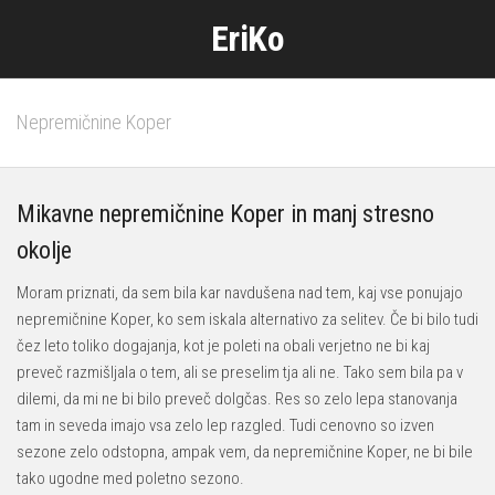
Skip
EriKo
to
content
Nepremičnine Koper
Mikavne nepremičnine Koper in manj stresno
okolje
Moram priznati, da sem bila kar navdušena nad tem, kaj vse ponujajo
nepremičnine Koper, ko sem iskala alternativo za selitev. Če bi bilo tudi
čez leto toliko dogajanja, kot je poleti na obali verjetno ne bi kaj
preveč razmišljala o tem, ali se preselim tja ali ne. Tako sem bila pa v
dilemi, da mi ne bi bilo preveč dolgčas. Res so zelo lepa stanovanja
tam in seveda imajo vsa zelo lep razgled. Tudi cenovno so izven
sezone zelo odstopna, ampak vem, da nepremičnine Koper, ne bi bile
tako ugodne med poletno sezono.