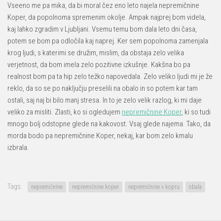
Vseeno me pa mika, da bi moral čez eno leto najela nepremičnine
Koper, da popolnoma spremenim okolje. Ampak najprej bom videla,
kaj lahko zgradim v Ljubljani. Vsemu temu bom dala leto dni časa,
potem se bom pa odločila kaj naprej. Ker sem popolnoma zamenjala
krog ljudi, s katerimi se družim, mislim, da obstaja zelo velika
verjetnost, da bom imela zelo pozitivne izkušnje. Kakšna bo pa
realnost bom pa ta hip zelo težko napovedala. Zelo veliko ljudi mi je že
reklo, da so se po naključju preselili na obalo in so potem kar tam
ostali, saj naj bi bilo manj stresa. In to je zelo velik razlog, ki mi daje
veliko za misliti. Zlasti, ko si ogledujem
nepremičnine Koper
, ki so tudi
mnogo bolj odstopne glede na kakovost. Vsaj glede najema. Tako, da
morda bodo pa nepremičnine Koper, nekaj, kar bom zelo kmalu
izbrala.
Tags:
nepremičnine
nepremičnine koper
nepremičnine v kopru
obala