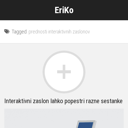
Skip
EriKo
to
content
Tagged:
prednosti interaktivnih zaslonov
Interaktivni zaslon lahko popestri razne sestanke